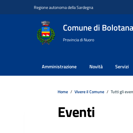
Vai ai contenuti
Vai al footer
Regione autonoma della Sardegna
Comune di Bolotan
Provincia di Nuoro
Amministrazione
Novità
Servizi
Home
Vivere il Comune
Tutti gli even
Eventi