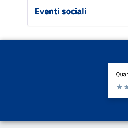
Eventi sociali
Quan
Valuta d
Valuta
Va