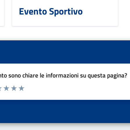
Evento Sportivo
to sono chiare le informazioni su questa pagina?
a 1 a 5 stelle la pagina
 una stella su 5
luta 2 stelle su 5
Valuta 3 stelle su 5
Valuta 4 stelle su 5
Valuta 5 stelle su 5