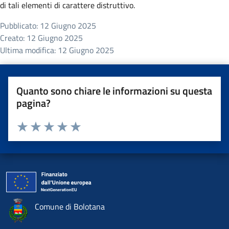
di tali elementi di carattere distruttivo.
Dettagli
Pubblicato: 12 Giugno 2025
Creato: 12 Giugno 2025
Ultima modifica: 12 Giugno 2025
Quanto sono chiare le informazioni su questa
pagina?
Valuta da 1 a 5 stelle la pagina
Valuta una stella su 5
Valuta 2 stelle su 5
Valuta 3 stelle su 5
Valuta 4 stelle su 5
Valuta 5 stelle su 5
Comune di Bolotana