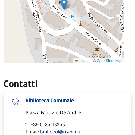
Leaflet
|
©
OpenStreetMap
Contatti
Biblioteca Comunale
Piazza Fabrizio De Andrè
T: +39 0785 43255
Email:
bibliobol@tiscali.it