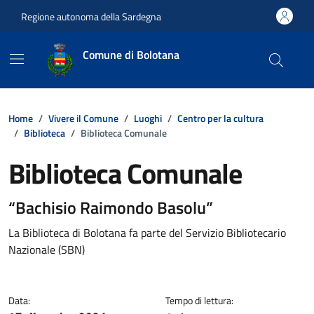
Vai ai contenuti
Vai al footer
Regione autonoma della Sardegna
Comune di Bolotana
Home
Vivere il Comune
Luoghi
Centro per la cultura
Biblioteca
Biblioteca Comunale
Biblioteca Comunale
Dettagli della notizia
“Bachisio Raimondo Basolu”
La Biblioteca di Bolotana fa parte del Servizio Bibliotecario
Nazionale (SBN)
Data:
Tempo di lettura: