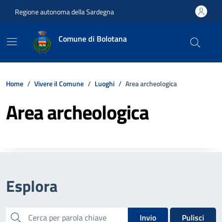
Vai ai contenuti
Vai al footer
Regione autonoma della Sardegna
Comune di Bolotana
Home
Vivere il Comune
Luoghi
Area archeologica
Area archeologica
Esplora
cerca
Invio
Pulisci