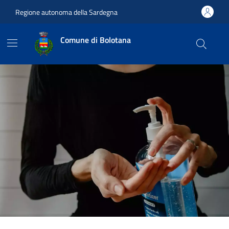
Vai ai contenuti
Vai al footer
Regione autonoma della Sardegna
Comune di Bolotana