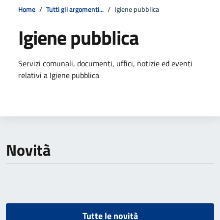
Home
Tutti gli argomenti...
Igiene pubblica
Igiene pubblica
Dettagli della notizia
Servizi comunali, documenti, uffici, notizie ed eventi
relativi a Igiene pubblica
Novità
Tutte le novità