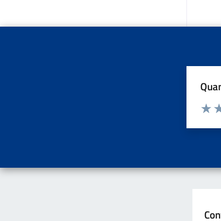
Quan
Valuta d
Valuta
Va
Con