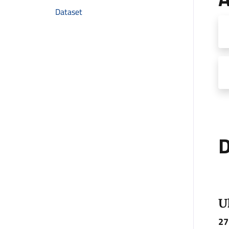
Dataset
D
U
27