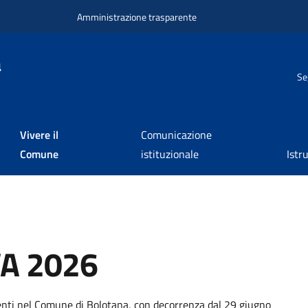
Amministrazione trasparente
a
Se
Vivere il
Comunicazione
Comune
istituzionale
Istr
A 2026
a
sidenti nel Comune di Bolotana, con decorrenza dal 29 giugno