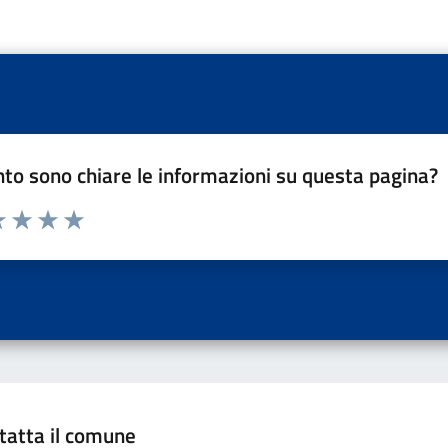
to sono chiare le informazioni su questa pagina?
a 1 a 5 stelle la pagina
 una stella su 5
luta 2 stelle su 5
Valuta 3 stelle su 5
Valuta 4 stelle su 5
Valuta 5 stelle su 5
tatta il comune