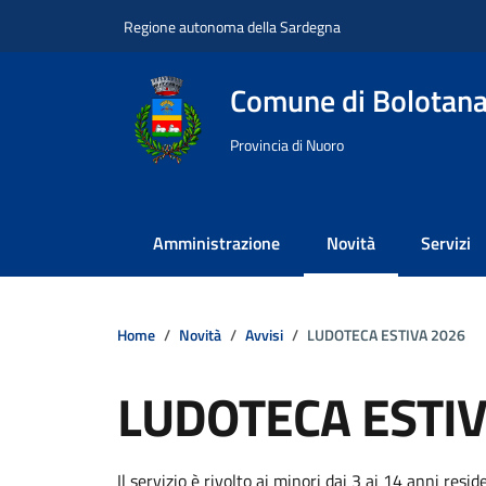
Vai ai contenuti
Vai al footer
Regione autonoma della Sardegna
Comune di Bolotan
Provincia di Nuoro
Amministrazione
Novità
Servizi
Home
Novità
Avvisi
LUDOTECA ESTIVA 2026
LUDOTECA ESTIV
Dettagli della notizi
Il servizio è rivolto ai minori dai 3 ai 14 anni re