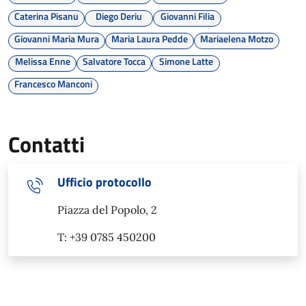
Caterina Pisanu
Diego Deriu
Giovanni Filia
Giovanni Maria Mura
Maria Laura Pedde
Mariaelena Motzo
Melissa Enne
Salvatore Tocca
Simone Latte
Francesco Manconi
Contatti
Ufficio protocollo
Piazza del Popolo, 2
T: +39 0785 450200