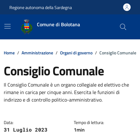
Vai ai contenuti
Vai al footer
Regione autonoma della Sardegna
Comune di Bolotana
Home
Amministrazione
Organi di governo
Consiglio Comunale
Consiglio Comunale
Dettagli della notizia
Il Consiglio Comunale è un organo collegiale ed elettivo che
rimane in carica per cinque anni. Esercita le funzioni di
indirizzo e di controllo politico-amministrativo.
Data:
Tempo di lettura:
1min
31 Luglio 2023