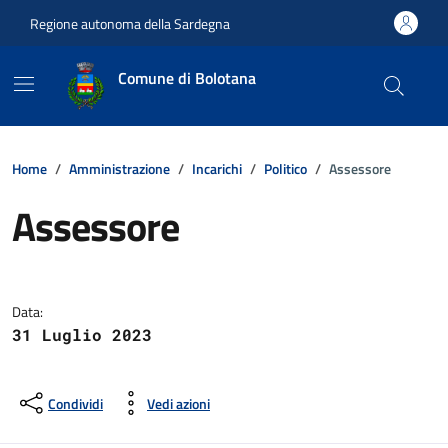
Vai ai contenuti
Vai al footer
Regione autonoma della Sardegna
Comune di Bolotana
Home
Amministrazione
Incarichi
Politico
Assessore
Assessore
Dettagli della notizia
Data:
31 Luglio 2023
Condividi
Vedi azioni